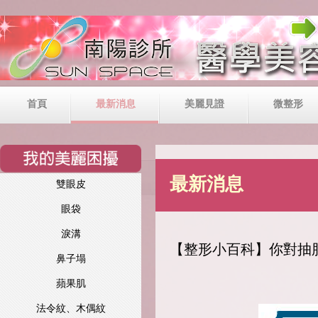
首頁
最新消息
美麗見證
微整形
最新消息
雙眼皮
眼袋
淚溝
【整形小百科】你對抽
鼻子塌
蘋果肌
法令紋、木偶紋