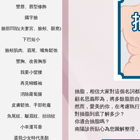
豐唇、唇型修飾
國字臉
臉部凹陷(夫妻宮、臉頰、眼窩)
下巴短小
臉頰肌肉、眉尾、嘴角鬆弛
豐胸、改善胸形
我要小蠻腰
再見蝴蝶袖
抽脂，相信大家對這個名詞都
消除蘿蔔腿
顧名思義即為，將多餘脂肪自
皮膚鬆弛、手部乾癟
然而，愛美的你，在考慮執行
對抽脂到底了解多少？
魚尾紋、皺眉紋、抬頭紋
你適合抽脂嗎？
小幸運耳垂
南陽診所貼心為您圖解整理，
還我少女時代美顏