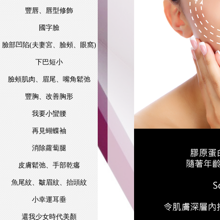
豐唇、唇型修飾
國字臉
臉部凹陷(夫妻宮、臉頰、眼窩)
下巴短小
臉頰肌肉、眉尾、嘴角鬆弛
豐胸、改善胸形
我要小蠻腰
再見蝴蝶袖
消除蘿蔔腿
皮膚鬆弛、手部乾癟
魚尾紋、皺眉紋、抬頭紋
小幸運耳垂
還我少女時代美顏