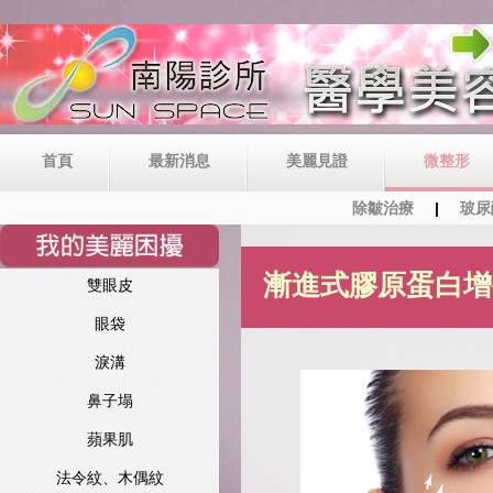
首頁
最新消息
美麗見證
微整形
除皺治療
玻尿
漸進式膠原蛋白增
雙眼皮
眼袋
淚溝
鼻子塌
蘋果肌
法令紋、木偶紋