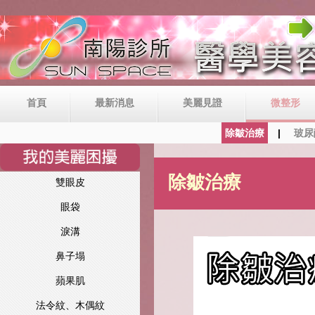
首頁
最新消息
美麗見證
微整形
除皺治療
玻尿
除皺治療
雙眼皮
眼袋
淚溝
鼻子塌
蘋果肌
法令紋、木偶紋