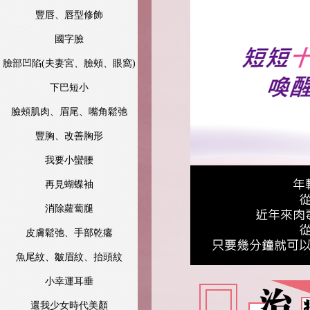
豐唇、唇型修飾
國字臉
臉部凹陷(夫妻宮、臉頰、眼窩)
下巴短小
臉頰肌肉、眉尾、嘴角鬆弛
豐胸、改善胸形
我要小蠻腰
再見蝴蝶袖
消除蘿蔔腿
皮膚鬆弛、手部乾癟
魚尾紋、皺眉紋、抬頭紋
小幸運耳垂
還我少女時代美顏