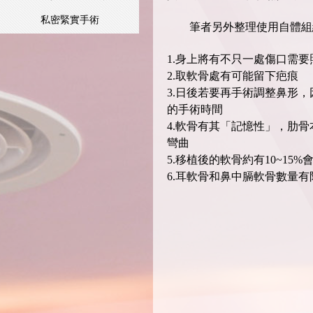
私密緊實手術
筆者另外整理使用自體組
1.身上將有不只一處傷口需
2.取軟骨處有可能留下疤痕
3.日後若要再手術調整鼻形
的手術時間
4.軟骨有其「記憶性」，肋
彎曲
5.移植後的軟骨約有10~1
6.耳軟骨和鼻中膈軟骨數量有