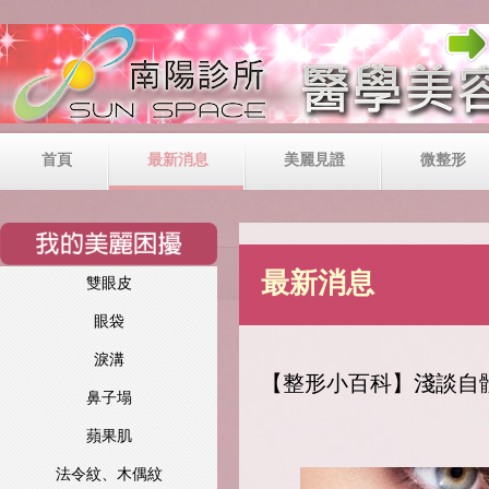
首頁
最新消息
美麗見證
微整形
最新消息
雙眼皮
眼袋
淚溝
【整形小百科】淺談自
鼻子塌
蘋果肌
法令紋、木偶紋