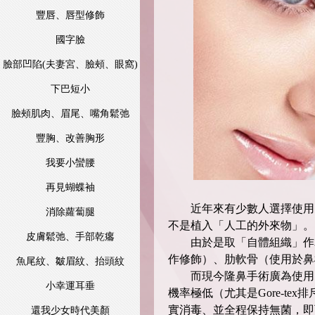
豐唇、唇型修飾
國字臉
臉部凹陷(夫妻宮、臉頰、眼窩)
下巴短小
臉頰肌肉、眉尾、嘴角鬆弛
豐胸、改善胸形
我要小蠻腰
再見蝴蝶袖
近年來有少數人選擇使用自
消除蘿蔔腿
不是植入「人工的外來物」。
皮膚鬆弛、手部乾癟
由於是取「自體組織」作為
作修飾）、肋軟骨（使用於鼻
魚尾紋、皺眉紋、抬頭紋
而現今隆鼻手術廣為使用的人
小幸運耳垂
機率極低（尤其是Gore-t
實消毒、並全程保持無菌，即
還我少女時代美顏