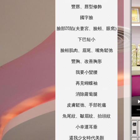
豐唇、唇型修飾
國字臉
臉部凹陷(夫妻宮、臉頰、眼窩)
下巴短小
臉頰肌肉、眉尾、嘴角鬆弛
豐胸、改善胸形
我要小蠻腰
再見蝴蝶袖
消除蘿蔔腿
皮膚鬆弛、手部乾癟
魚尾紋、皺眉紋、抬頭紋
標
小幸運耳垂
題
還我少女時代美顏