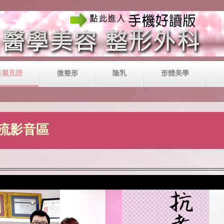
美麗見證
微整形
隆乳
形體美學
流影音區