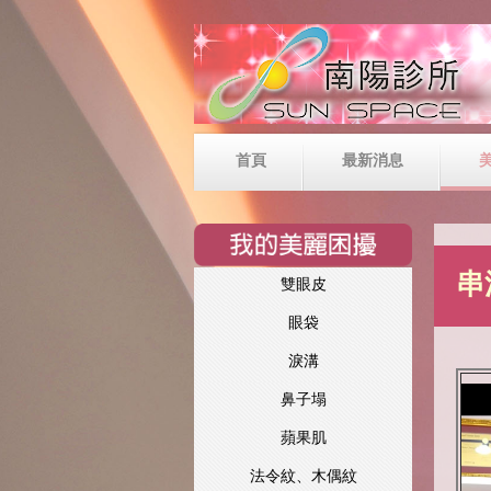
首頁
最新消息
串
雙眼皮
眼袋
淚溝
鼻子塌
蘋果肌
法令紋、木偶紋