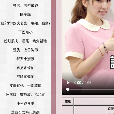
豐唇、唇型修飾
國字臉
臉部凹陷(夫妻宮、臉頰、眼窩)
下巴短小
臉頰肌肉、眉尾、嘴角鬆弛
豐胸、改善胸形
我要小蠻腰
再見蝴蝶袖
消除蘿蔔腿
皮膚鬆弛、手部乾癟
魚尾紋、皺眉紋、抬頭紋
標題
小幸運耳垂
南陽
還我少女時代美顏