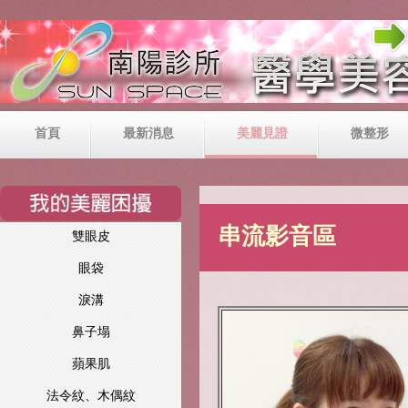
首頁
最新消息
美麗見證
微整形
串流影音區
雙眼皮
眼袋
淚溝
鼻子塌
蘋果肌
法令紋、木偶紋