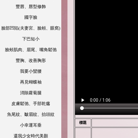
豐唇、唇型修飾
國字臉
臉部凹陷(夫妻宮、臉頰、眼窩)
下巴短小
臉頰肌肉、眉尾、嘴角鬆弛
豐胸、改善胸形
我要小蠻腰
再見蝴蝶袖
消除蘿蔔腿
皮膚鬆弛、手部乾癟
魚尾紋、皺眉紋、抬頭紋
標題
小幸運耳垂
還我少女時代美顏