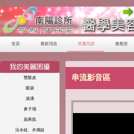
首頁
最新消息
美麗見證
微整形
串流影音區
雙眼皮
眼袋
淚溝
鼻子塌
蘋果肌
法令紋、木偶紋