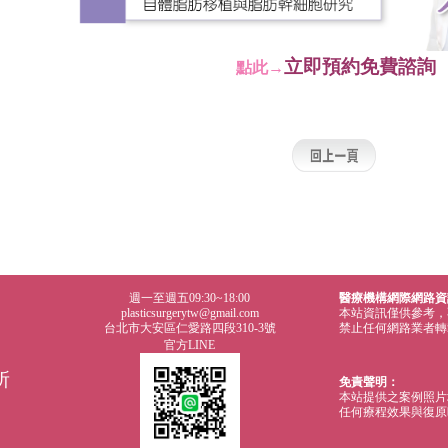
立即預約免費諮詢
點此→
週一至週五09:30~18:00
醫療機構網際網路資
plasticsurgerytw@gmail.com
本站資訊僅供參考，
台北市大安區仁愛路四段310-3號
禁止任何網路業者轉
官方LINE
所
免責聲明：
本站提供之案例照片
任何療程效果與復原