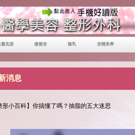
美麗見證
微整形
隆乳
形體美學
新消息
整形小百科】你搞懂了嗎？抽脂的五大迷思