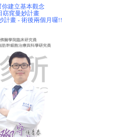
幫你建立基本觀念
夏日窈窕曼妙計畫
計畫 - 術後兩個月囉!!