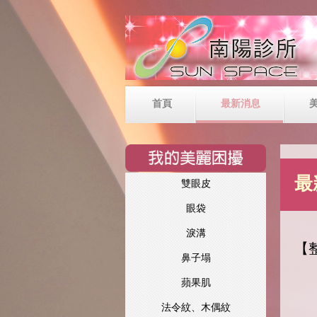
首頁
最新消息
最
雙眼皮
眼袋
淚溝
【
鼻子塌
蘋果肌
法令紋、木偶紋