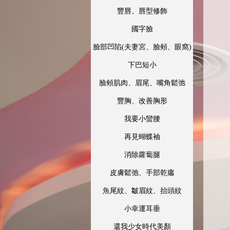
豐唇、唇型修飾
國字臉
臉部凹陷(夫妻宮、臉頰、眼窩)
下巴短小
臉頰肌肉、眉尾、嘴角鬆弛
豐胸、改善胸形
我要小蠻腰
再見蝴蝶袖
消除蘿蔔腿
皮膚鬆弛、手部乾癟
魚尾紋、皺眉紋、抬頭紋
小幸運耳垂
還我少女時代美顏