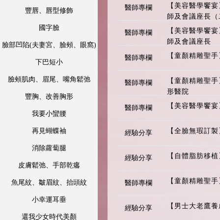
【美容醫學饗宴
醫師專欄
豐唇、唇型修飾
師及會議座長（
國字臉
【美容醫學饗宴
醫師專欄
師及會議座長
臉部凹陷(夫妻宮、臉頰、眼窩)
【童顏精雕聖手
醫師專欄
下巴短小
臉頰肌肉、眉尾、嘴角鬆弛
【童顏精雕聖手
醫師專欄
形醫院
豐胸、改善胸形
【美容醫學饗宴
醫師專欄
我要小蠻腰
【全臉無瑕訂製
再見蝴蝶袖
經驗分享
消除蘿蔔腿
【自體脂肪移植
經驗分享
皮膚鬆弛、手部乾癟
【童顏精雕聖手
魚尾紋、皺眉紋、抬頭紋
醫師專欄
小幸運耳垂
【男士大老鷹養
經驗分享
還我少女時代美顏