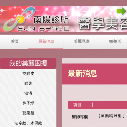
首頁
最新消息
美麗見證
微整形
最新消息
雙眼皮
眼袋
淚溝
鼻子塌
蘋果肌
【童顏精雕聖手
醫師專欄
法令紋、木偶紋