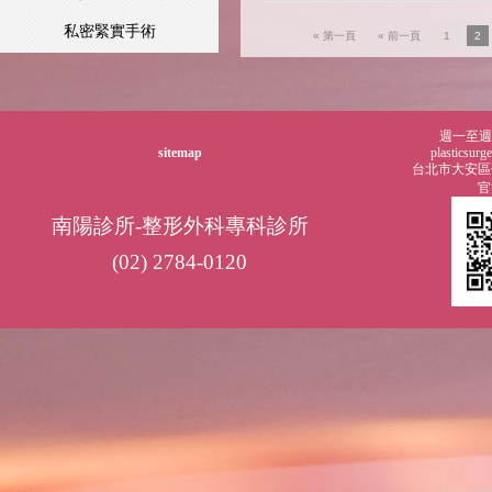
私密緊實手術
« 第一頁
« 前一頁
1
2
週一至週五0
sitemap
plasticsur
台北市大安區仁
官
南陽診所-整形外科專科診所
(02) 2784-0120