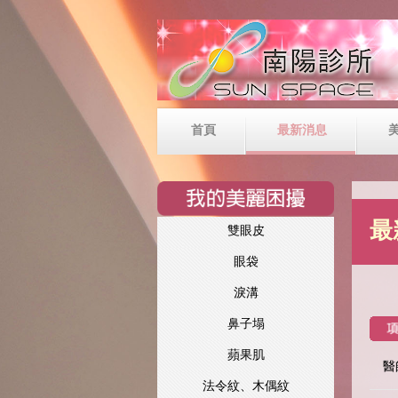
首頁
最新消息
最
雙眼皮
眼袋
淚溝
鼻子塌
蘋果肌
醫
法令紋、木偶紋