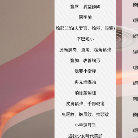
醫
豐唇、唇型修飾
國字臉
經
臉部凹陷(夫妻宮、臉頰、眼窩)
經
下巴短小
臉頰肌肉、眉尾、嘴角鬆弛
經
豐胸、改善胸形
經
我要小蠻腰
再見蝴蝶袖
經
消除蘿蔔腿
南
皮膚鬆弛、手部乾癟
魚尾紋、皺眉紋、抬頭紋
醫
小幸運耳垂
經
還我少女時代美顏