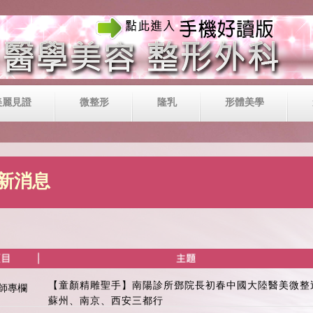
美麗見證
微整形
隆乳
形體美學
新消息
【童顏精雕聖手】南陽診所鄧院長初春中國大陸醫美微整
師專欄
蘇州、南京、西安三都行