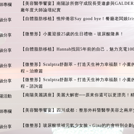
【美容醫學饗宴】南陽診所鄧守成院長受邀參與GALDE
師專欄
廠年度大師論壇紀實
【自體脂肪移植】憔悴倦容Say good bye！餐廳老闆娘I
驗分享
【微整形】小薰迎接25歲的生日禮物－玻尿酸隆鼻！
驗分享
【自體脂肪移植】Hannah找回5年前的自己，魅力充電10
驗分享
【微整形】Sculptra舒顏萃－打造天生神力幸福顏！小
驗分享
程－治療篇
【微整形】Sculptra舒顏萃－打造天生神力幸福顏！小
驗分享
程－諮詢篇
【南陽美麗講座】美麗大解密──原來你還可以更漂亮！
陽活動
【美容醫學饗宴】四川成都：整形外科暨醫學美容之兩岸
師專欄
【微整形】玻尿酸填補元氣少女臉－Gina的約會特別企劃par
驗分享